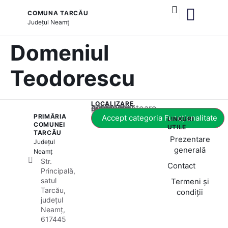
COMUNA TARCĂU
Județul
Neamț
și serviciile publice
Domeniul
Teodorescu
LOCALIZARE
Acest conținut este blocat până când acceptați categoria corespunzătoare de cookie-uri.
PRIMĂRIA
Accept categoria Funcționalitate
LINKURI
COMUNEI
UTILE
TARCĂU
Prezentare
Județul
generală
Neamț
Str.
Contact
Principală,
satul
Termeni și
Tarcău,
condiții
județul
Neamț,
617445