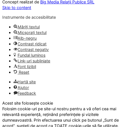
Concept realizat de
Big Media Relații Publice SRL
Skip to content
Instrumente de accesibilitate
Măriți textul
Micșorați textul
Alb-negru
Contrast ridicat
Contrast negativ
Fundal luminos
Link-uri subliniate
Font lizibil
Reset
Hartă site
Ajutor
Feedback
Acest site folosește cookie
Folosim cookie-uri pe site-ul nostru pentru a vă oferi cea mai
relevantă experiență, reținând preferințele și vizitele
dumneavoastră. Prin efectuarea unui click pe butonul „Sunt de
acord”, sunteți de acord ca TOATE cookie-urile să fie utilizate.