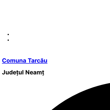
Comuna Tarcău
Județul
Neamț